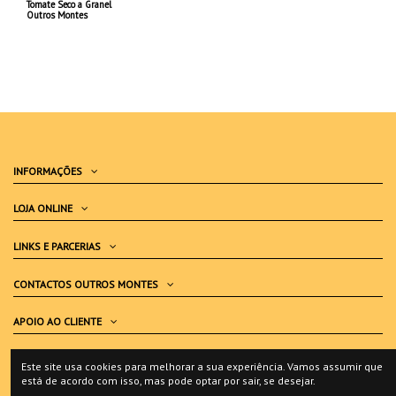
Tomate Seco a Granel
Outros Montes
INFORMAÇÕES
LOJA ONLINE
LINKS E PARCERIAS
CONTACTOS OUTROS MONTES
APOIO AO CLIENTE
LIVRO DE RECLAMAÇÕES
Este site usa cookies para melhorar a sua experiência. Vamos assumir que
está de acordo com isso, mas pode optar por sair, se desejar.