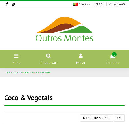
Português
EUR €
Favoritos (
0
)
0
Menu
Pesquisar
Entrar
Carrinho
Início
A Granel BIO
Coco & Vegetais
Coco & Vegetais
Nome, de A a Z
7