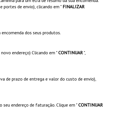
ncaminha para um ecrã de resumo da sua encomenda.
e portes de envio), clicando em "
FINALIZAR
 a encomenda dos seus produtos.
m novo endereço) Clicando em "
CONTINUAR
",
va de prazo de entrega e valor do custo de envio),
 o seu endereço de faturação. Clique em "
CONTINUAR