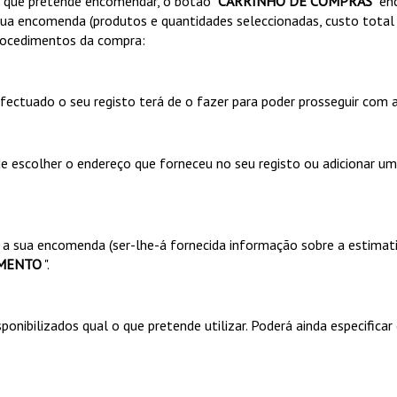
s que pretende encomendar, o botão "
CARRINHO DE COMPRAS
" e
 sua encomenda (produtos e quantidades seleccionadas, custo total 
procedimentos da compra:
efectuado o seu registo terá de o fazer para poder prosseguir com
de escolher o endereço que forneceu no seu registo ou adicionar u
á a sua encomenda (ser-lhe-á fornecida informação sobre a estimati
MENTO
".
nibilizados qual o que pretende utilizar. Poderá ainda especificar