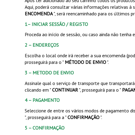
Após ter adicionado ao seu carrinho todos os produto
Aqui, poderá consultar várias informações relativas à
ENCOMENDA
", será reencaminhado para os últimos 
1– INICIAR SESSÃO / REGISTO
Proceda ao início de sessão, ou caso ainda não tenha 
2 – ENDEREÇOS
Escolha o local onde irá receber a sua encomenda (po
prosseguirá para o "
MÉTODO DE ENVIO
".
3 – METODO DE ENVIO
Assinale qual o serviço de transporte que transportar
clicando em "
CONTINUAR
", prosseguirá para o "
PAGA
4 – PAGAMENTO
Seleccione de entre os vários modos de pagamento dispo
", prosseguirá para a "
CONFIRMAÇÃO
".
5 – CONFIRMAÇÃO