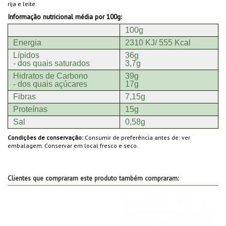
rija e leite.
Informação nutricional média por 100g:
100g
Energia
2310 KJ/ 555 Kcal
Lípidos
36g
- dos quais saturados
3,7g
Hidratos de Carbono
39g
- dos quais açúcares
17g
Fibras
7,15g
Proteínas
15g
Sal
0,58g
Condições de conservação:
Consumir de preferência antes de: ver
embalagem. Conservar em local fresco e seco.
Clientes que compraram este produto também compraram: