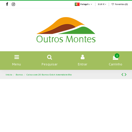
Português
EUR €
Favoritos (
0
)
0
Menu
Pesquisar
Entrar
Carrinho
Início
Barras
Caixa com 20 Barras Oskri Amendoim Bio