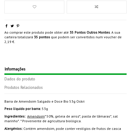
Ao comprar este produto pode obter até
35
Pontos Outros Montes
. A sua
carteira totalizará
35
pontos
que podem ser convertidos num voucher de
2,19 €
.
Informações
Dados do produto
Produtos Relacionados
Barra de Amendoim Salgado e Doce Bio 53g Oskri
Peso líquido por barra
:
53g
Ingredientes:
Amendoim
* 50%, geleia de arroz*, pasta de tâmaras*, sal
marinho*. * Proveniente de agricultura biológica.
Alergénios:
Contém amendoim, pode conter vestígios de frutos de casca