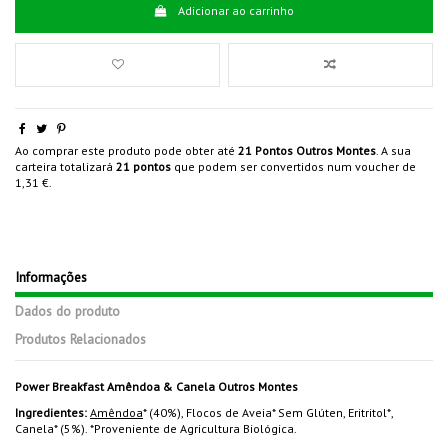
Adicionar ao carrinho
Ao comprar este produto pode obter até
21
Pontos Outros Montes
. A sua
carteira totalizará
21
pontos
que podem ser convertidos num voucher de
1,31 €
.
Informações
Dados do produto
Produtos Relacionados
Power Breakfast Amêndoa & Canela Outros Montes
Ingredientes:
Amêndoa
* (40%), Flocos de Aveia* Sem Glúten, Eritritol*,
Canela* (5%). *Proveniente de Agricultura Biológica.