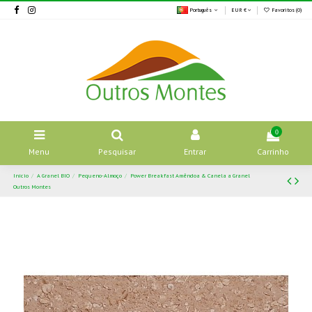
Português
EUR €
Favoritos (
0
)
0
Menu
Pesquisar
Entrar
Carrinho
Início
A Granel BIO
Pequeno-Almoço
Power Breakfast Amêndoa & Canela a Granel
Outros Montes