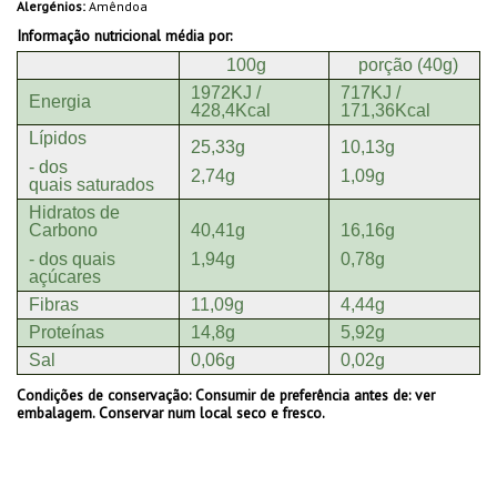
Alergénios:
Amêndoa
Informação nutricional média por:
100g
porção (40g)
1972KJ /
717KJ /
Energia
428,4Kcal
171,36Kcal
Lípidos
25,33g
10,13g
- dos
2,74g
1,09g
quais saturados
Hidratos de
Carbono
40,41g
16,16g
- dos quais
1,94g
0,78g
açúcares
Fibras
11,09g
4,44g
Proteínas
14,8g
5,92g
Sal
0,06g
0,02g
Condições de conservação:
Consumir de preferência antes de: ver
embalagem. Conservar num local seco e fresco.