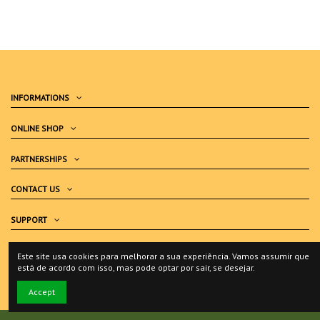
INFORMATIONS
ONLINE SHOP
PARTNERSHIPS
CONTACT US
SUPPORT
COMPLAINTS BOOK
Este site usa cookies para melhorar a sua experiência. Vamos assumir que
está de acordo com isso, mas pode optar por sair, se desejar.
Accept