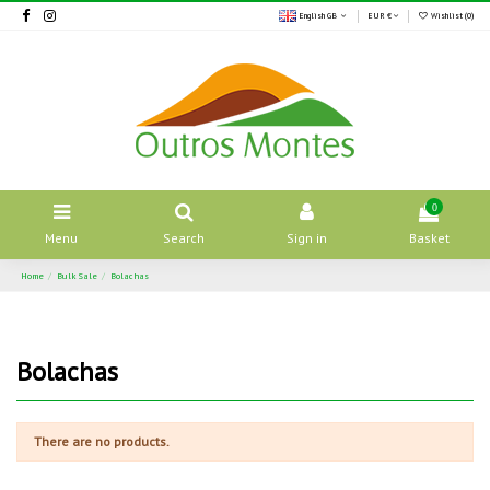
English GB
EUR €
Wishlist (
0
)
0
Menu
Search
Sign in
Basket
Home
Bulk Sale
Bolachas
Bolachas
There are no products.