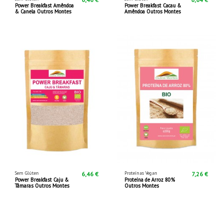
Power Breakfast Amêndoa
Power Breakfast Cacau &
& Canela Outros Montes
Amêndoa Outros Montes
Sem Glúten
Proteínas Vegan
6,46 €
7,26 €
Power Breakfast Caju &
Proteína de Arroz 80%
Tâmaras Outros Montes
Outros Montes