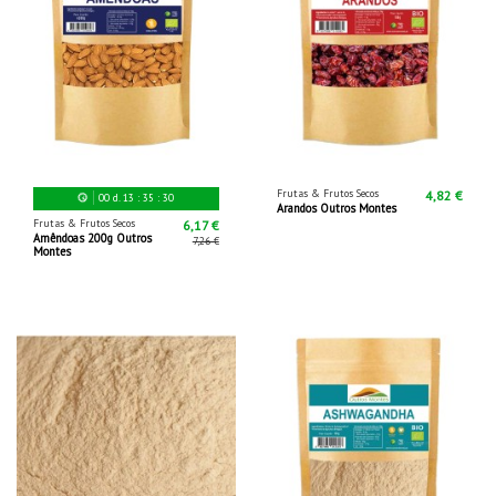
Frutas & Frutos Secos
4,82 €
00
d.
13
:
35
:
29
Arandos Outros Montes
Frutas & Frutos Secos
6,17 €
Amêndoas 200g Outros
7,26 €
Montes