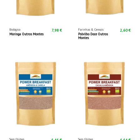
Biológico
Farinhas & Cereais
7,98 €
2,60 €
Moringa Outros Montes
Polvilho Doce Outros
Montes
Sem Glúten
Sem Glúten
6,46 €
6,64 €