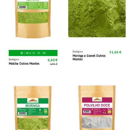
Biológico
51,66 €
00
d.
13
:
35
:
29
Moringa a Granel Outros
Montes
Biológico
6,60 €
Matcha Outros Montes
6,95 €