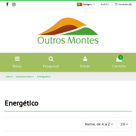
Português
EUR €
Favoritos (
0
)
0
Menu
Pesquisar
Entrar
Carrinho
Início
Características
Energético
Energético
Nome, de A a Z
20