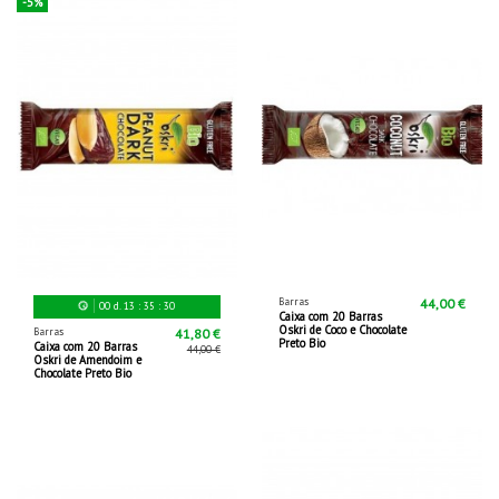
-5%
Barras
44,00 €
00
d.
13
:
35
:
29
Caixa com 20 Barras
Oskri de Coco e Chocolate
Barras
41,80 €
Preto Bio
Caixa com 20 Barras
44,00 €
Oskri de Amendoim e
Chocolate Preto Bio