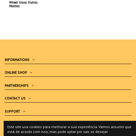
Wheat Grass Outros
Montes
INFORMATIONS
ONLINE SHOP
PARTNERSHIPS
CONTACT US
SUPPORT
COMPLAINTS BOOK
Este site usa cookies para melhorar a sua experiência. Vamos assumir que
está de acordo com isso, mas pode optar por sair, se desejar.