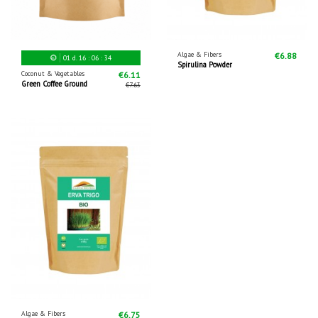
Algae & Fibers
€6.88
01
d.
16
:
06
:
34
Spirulina Powder
Coconut & Vegetables
€6.11
Green Coffee Ground
€7.63
Algae & Fibers
€6.75