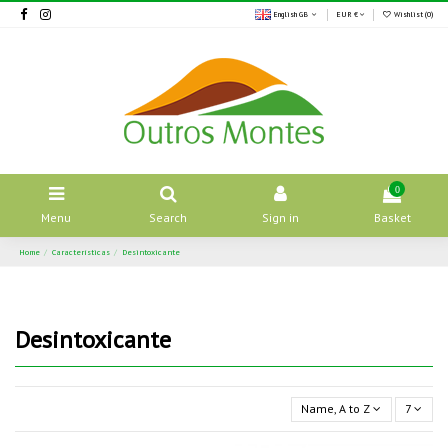
English GB
EUR €
Wishlist (
0
)
0
Menu
Search
Sign in
Basket
Home
Características
Desintoxicante
Desintoxicante
Name, A to Z
7