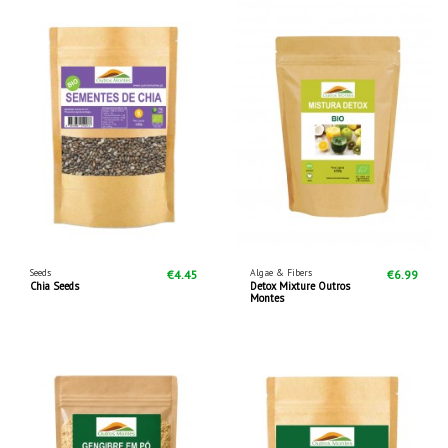
Seeds
Algae & Fibers
€4.45
€6.99
Chia Seeds
Detox Mixture Outros
Montes