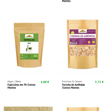
Montes
Algas / Detox
Farinhas & Cereais
6,88 €
5,72 €
Espirulina em Pó Outros
Farinha de Amêndoa
Montes
Outros Montes