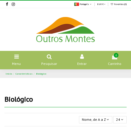
Português
EUR €
Favoritos (
0
)
0
Menu
Pesquisar
Entrar
Carrinho
Início
Características
Biológico
Biológico
Nome, de A a Z
24