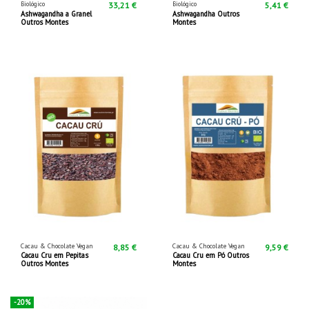
Biológico
Biológico
33,21 €
5,41 €
Ashwagandha a Granel
Ashwagandha Outros
Outros Montes
Montes
Cacau & Chocolate Vegan
Cacau & Chocolate Vegan
8,85 €
9,59 €
Cacau Cru em Pepitas
Cacau Cru em Pó Outros
Outros Montes
Montes
-20%