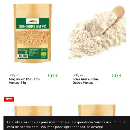
Biológico
Biológico
3,12 €
9,54 €
Gengibre em Pó Outros
Goma Guar a Granel
Montes - 35g
Outros Montes
Novo
Este site usa cookies para melhorar a sua experiência. Vamos assumir que
está de acordo com isso, mas pode optar por sair, se desejar.