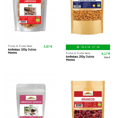
Frutas & Frutos Secos
3,87 €
02
d.
14
:
27
:
36
Amêndoas 100g Outros
Montes
Frutas & Frutos Secos
6,17 €
Amêndoas 200g Outros
7,26 €
Montes