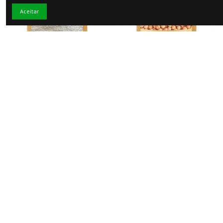
Aceitar
Biológico
Leguminosas
2,90 €
2,29 €
Goma Guar Outros Montes
Grão de Bico Outros
Montes