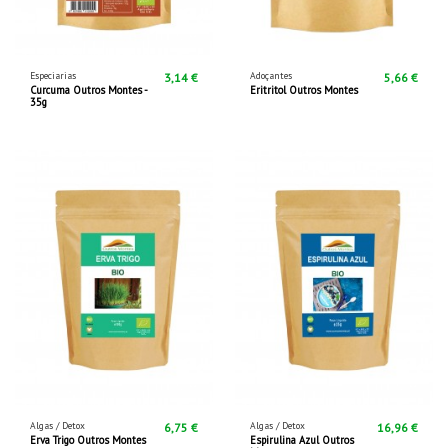
Especiarias
Adoçantes
3,14 €
5,66 €
Curcuma Outros Montes -
Eritritol Outros Montes
35g
Algas / Detox
Algas / Detox
6,75 €
16,96 €
Erva Trigo Outros Montes
Espirulina Azul Outros