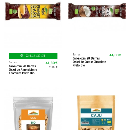
Barras
44,00 €
02
d.
14
:
27
:
36
Caixa com 20 Barras
Oskri de Coco e Chocolate
Barras
41,80 €
Preto Bio
Caixa com 20 Barras
44,00 €
Oskri de Amendoim e
Chocolate Preto Bio