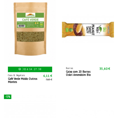
Barras
35,60 €
02
d.
14
:
27
:
36
Caixa com 20 Barras
Oskri Amendoim Bio
Coco & Vegetais
6,11 €
Café Verde Moído Outros
7,63 €
Montes
-5%