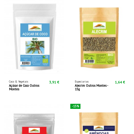
Coco & Vegetais
Especiarias
3,91 €
1,64 €
Açúcar de Coco Outros
Alecrim Outros Montes -
Montes
15g
-15%