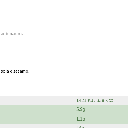
lacionados
 soja e sésamo.
1421 KJ / 338 Kcal
5.9g
1.1g