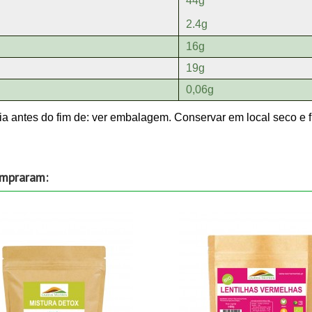
44g
2.4g
16g
19g
0,06g
a antes do fim de: ver embalagem. Conservar em local seco e f
ompraram: