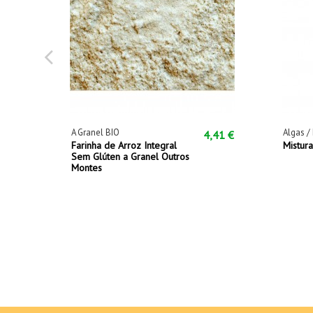
A Granel BIO
Algas /
4,41 €
Farinha de Arroz Integral
Mistur
Sem Glúten a Granel Outros
Montes