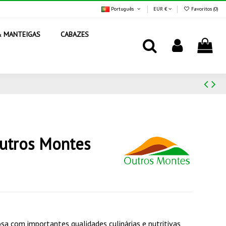
Português
EUR €
Favoritos (
0
)
& MANTEIGAS
CABAZES
utros Montes
a com importantes qualidades culinárias e nutritivas,