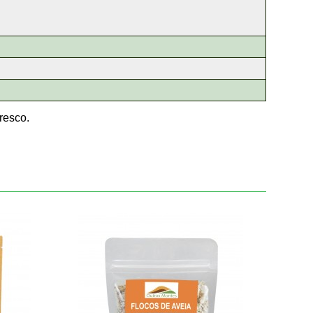
resco.