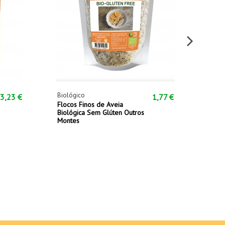
Biológico
Espec
3,23 €
1,77 €
Flocos Finos de Aveia
Oreg
Biológica Sem Glúten Outros
25g
Montes